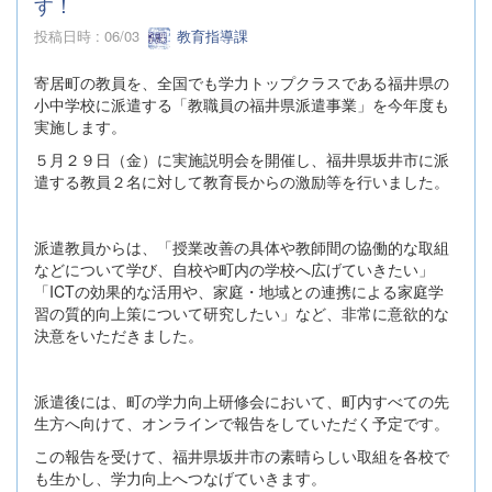
す！
投稿日時 : 06/03
教育指導課
寄居町の教員を、全国でも学力トップクラスである福井県の
小中学校に派遣する「教職員の福井県派遣事業」を今年度も
実施します。
５月２９日（金）に実施説明会を開催し、福井県坂井市に派
遣する教員２名に対して教育長からの激励等を行いました。
派遣教員からは、「授業改善の具体や教師間の協働的な取組
などについて学び、自校や町内の学校へ広げていきたい」
「ICTの効果的な活用や、家庭・地域との連携による家庭学
習の質的向上策について研究したい」など、非常に意欲的な
決意をいただきました。
派遣後には、町の学力向上研修会において、町内すべての先
生方へ向けて、オンラインで報告をしていただく予定です。
この報告を受けて、福井県坂井市の素晴らしい取組を各校で
も生かし、学力向上へつなげていきます。