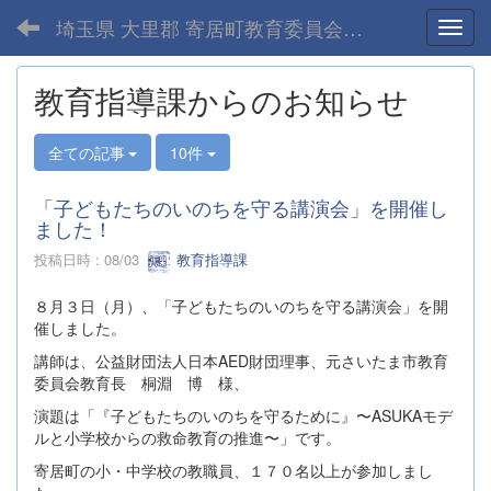
埼玉県 大里郡 寄居町教育委員会-home
Toggl
教育指導課からのお知らせ
全ての記事
10件
「子どもたちのいのちを守る講演会」を開催し
ました！
投稿日時 : 08/03
教育指導課
８月３日（月）、「子どもたちのいのちを守る講演会」を開
催しました。
講師は、公益財団法人日本AED財団理事、元さいたま市教育
委員会教育長 桐淵 博 様、
演題は「『子どもたちのいのちを守るために』〜ASUKAモデ
ルと小学校からの救命教育の推進〜」です。
寄居町の小・中学校の教職員、１７０名以上が参加しまし