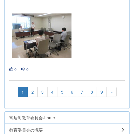
0
0
1
2
3
4
5
6
7
8
9
»
寄居町教育委員会-home
教育委員会の概要