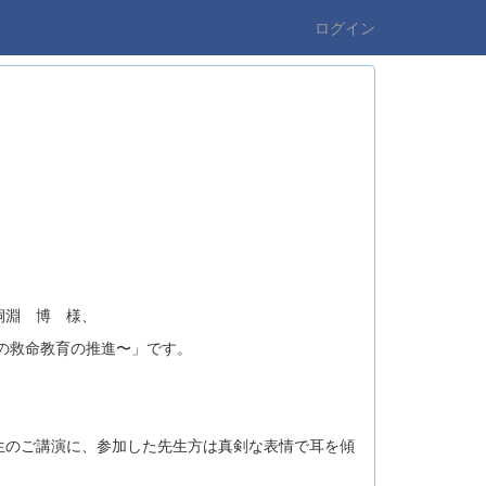
ログイン
桐淵 博 様、
らの救命教育の推進〜」です。
生のご講演に、参加した先生方は真剣な表情で耳を傾