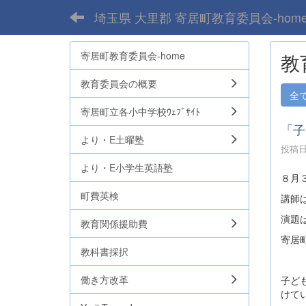
埼玉県 大里郡 寄居町教育委員会-hom
寄居町教育委員会-home
教
教育委員会の概要
全
寄居町立各小中学校ｳｪﾌﾞｻｲﾄ
「子
より・E土曜塾
投稿日時
より・E小学生英語塾
８月
町費英検
講師
演題
教育関係援助費
寄居
教科書採択
働き方改革
子ど
けて