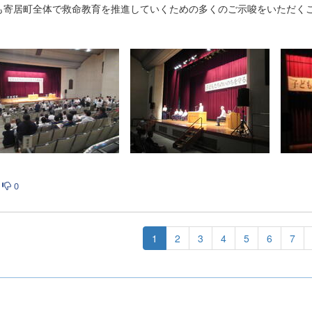
も寄居町全体で救命教育を推進していくための多くのご示唆をいただく
0
1
2
3
4
5
6
7