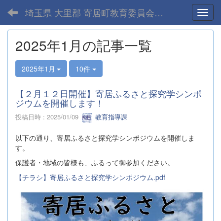
埼玉県 大里郡 寄居町教育委員会-home
Toggl
2025年1月の記事一覧
2025年1月
10件
【２月１２日開催】寄居ふるさと探究学シンポ
ジウムを開催します！
投稿日時 : 2025/01/09
教育指導課
以下の通り、寄居ふるさと探究学シンポジウムを開催しま
す。
保護者・地域の皆様も、ふるって御参加ください。
【チラシ】寄居ふるさと探究学シンポジウム.pdf