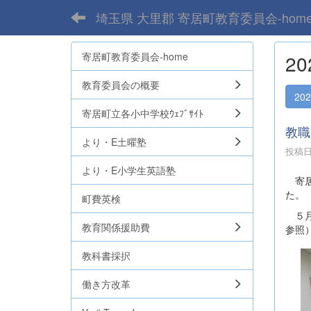
埼玉県 大里郡 寄居町教育委員会-hom
寄居町教育委員会-home
2
教育委員会の概要
20
寄居町立各小中学校ｳｪﾌﾞｻｲﾄ
教職
より・E土曜塾
投稿日時
より・E小学生英語塾
寄居
た。
町費英検
５月
教育関係援助費
参照
教科書採択
働き方改革