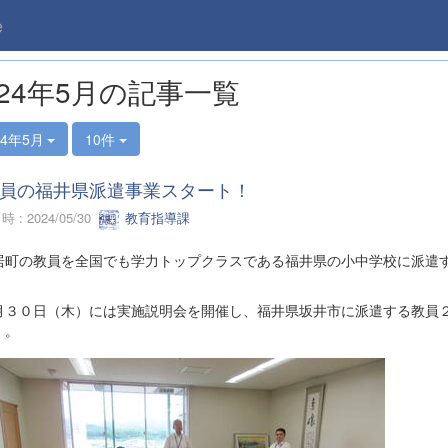
e
024年5月の記事一覧
24年5月
10件
員の福井県派遣事業スタート！
 : 2024/05/30
教育指導課
町の教員を全国でも学力トップクラスである福井県の小中学校に派遣す
３０日（木）には実施説明会を開催し、福井県坂井市に派遣する教員２
）。