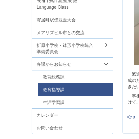
Yorii Town Japanese
Language Class
寄居町駅伝競走大会
メアリズビル市との交流
折原小学校・鉢形小学校統合
準備委員会
各課からお知らせ
派遣
教育総務課
成の
きた
教育指導課
事後
けて
生涯学習課
カレンダー
0
お問い合わせ