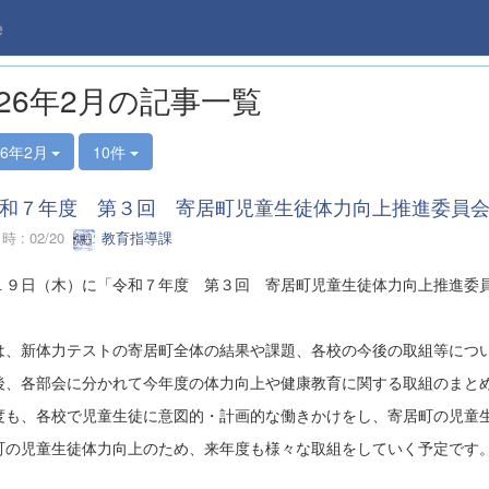
e
026年2月の記事一覧
26年2月
10件
和７年度 第３回 寄居町児童生徒体力向上推進委員
 : 02/20
教育指導課
１９日（木）に「令和７年度 第３回 寄居町児童生徒体力向上推進委
は、新体力テストの寄居町全体の結果や課題、各校の今後の取組等につ
後、各部会に分かれて今年度の体力向上や健康教育に関する取組のまと
度も、各校で児童生徒に意図的・計画的な働きかけをし、寄居町の児童
町の児童生徒体力向上のため、来年度も様々な取組をしていく予定です