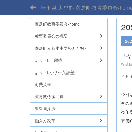
埼玉県 大里郡 寄居町教育委員会-hom
寄居町教育委員会-home
2
教育委員会の概要
20
寄居町立各小中学校ｳｪﾌﾞｻｲﾄ
「令
より・E土曜塾
投稿日時
より・E小学生英語塾
２月
町費英検
今回
教育関係援助費
その
教科書採択
今年
働き方改革
寄居