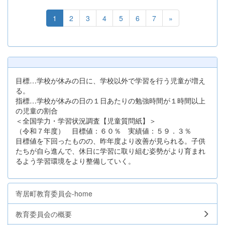
1
2
3
4
5
6
7
»
目標…学校が休みの日に、学校以外で学習を行う児童が増え
る。
指標…学校が休みの日の１日あたりの勉強時間が１時間以上
の児童の割合
＜全国学力・学習状況調査【児童質問紙】＞
（令和７年度） 目標値：６０％ 実績値：５９．３％
目標値を下回ったものの、昨年度より改善が見られる。子供
たちが自ら進んで、休日に学習に取り組む姿勢がより育まれ
るよう学習環境をより整備していく。
寄居町教育委員会-home
教育委員会の概要