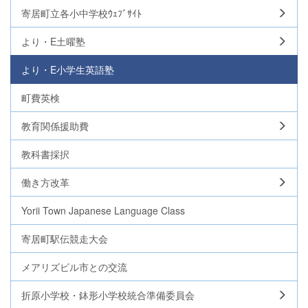
寄居町立各小中学校ｳｪﾌﾞｻｲﾄ
より・E土曜塾
より・E小学生英語塾
町費英検
教育関係援助費
教科書採択
働き方改革
Yorii Town Japanese Language Class
寄居町駅伝競走大会
メアリズビル市との交流
折原小学校・鉢形小学校統合準備委員会