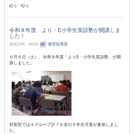
0
0
令和８年度 より・E小学生英語塾が開講しま
した！
投稿日時 : 06/06
教育指導課
６月６日（土）、令和８年度「よりE・小学生英語塾」が開
講しました。
対面型では４グループ計７６名の６年生児童が参加しまし
た。