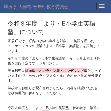
埼玉県 大里郡 寄居町教育委員会-home
Toggl
令和８年度「より・E小学生英語
塾」について
寄居町では、町内の小学６年生を対象に、英語を用いたコミ
ュニケーションの授業「より・E小学生英語塾」を実施して
います。
令和８年度の「より・E小学生英語塾」も、５月上旬より募
集を開始予定です（６月開講）。
実施形態は
対面型・オンライン型・オンデマンド型
となって
いますので、自分のライフスタイルに合わせた参加が可能で
す。
学校からお便りが配布されましたら、内容を確認いただき、
ぜひ積極的に参加をしてください。
令和８年度も、「より・E小学生英語塾」参加者は、希望に