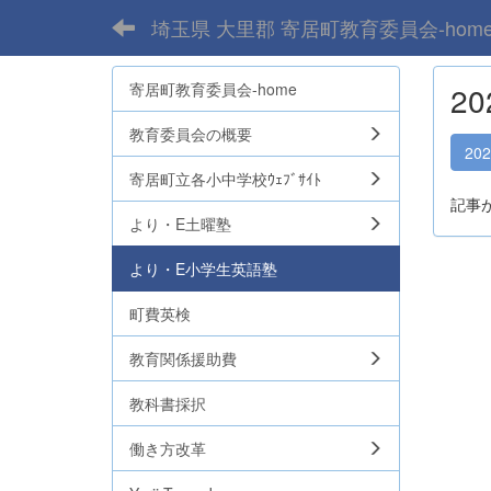
埼玉県 大里郡 寄居町教育委員会-hom
寄居町教育委員会-home
2
教育委員会の概要
20
寄居町立各小中学校ｳｪﾌﾞｻｲﾄ
記事
より・E土曜塾
より・E小学生英語塾
町費英検
教育関係援助費
教科書採択
働き方改革