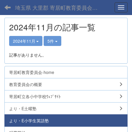
埼玉県 大里郡 寄居町教育委員会-home
Toggl
2024年11月の記事一覧
2024年11月
5件
記事がありません。
寄居町教育委員会-home
教育委員会の概要
寄居町立各小中学校ｳｪﾌﾞｻｲﾄ
より・E土曜塾
より・E小学生英語塾