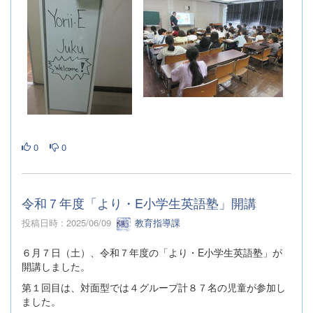
0
0
令和７年度「より・E小学生英語塾」開講
投稿日時 : 2025/06/09
教育指導課
６月７日（土）、令和７年度の「より・E小学生英語塾」が
開講しました。
第１回目は、対面型では４グループ計８７名の児童が参加し
ました。