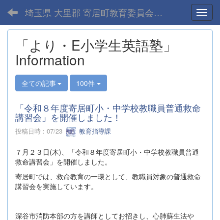
埼玉県 大里郡 寄居町教育委員会-home
Toggl
「より・E小学生英語塾」
Information
全ての記事
100件
「令和８年度寄居町小・中学校教職員普通救命
講習会」を開催しました！
投稿日時 : 07/23
教育指導課
７月２３日(木)、「令和８年度寄居町小・中学校教職員普通
救命講習会」を開催しました。
寄居町では、救命教育の一環として、教職員対象の普通救命
講習会を実施しています。
深谷市消防本部の方を講師としてお招きし、心肺蘇生法や