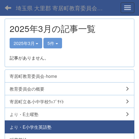
埼玉県 大里郡 寄居町教育委員会-home
Toggl
2025年3月の記事一覧
2025年3月
5件
記事がありません。
寄居町教育委員会-home
教育委員会の概要
寄居町立各小中学校ｳｪﾌﾞｻｲﾄ
より・E土曜塾
より・E小学生英語塾