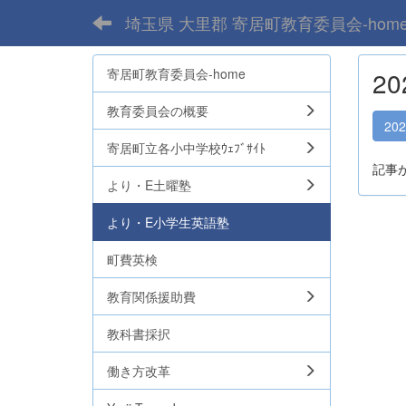
埼玉県 大里郡 寄居町教育委員会-hom
寄居町教育委員会-home
2
教育委員会の概要
20
寄居町立各小中学校ｳｪﾌﾞｻｲﾄ
記事
より・E土曜塾
より・E小学生英語塾
町費英検
教育関係援助費
教科書採択
働き方改革