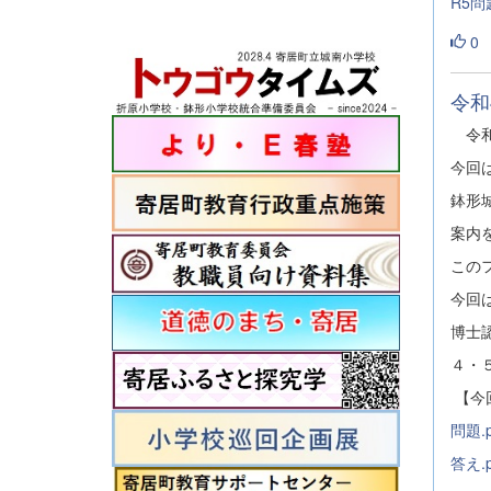
R5問
0
令和
令和
今回
鉢形
案内
この
今回
博士
４・
【今
問題.p
答え.p