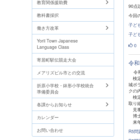
教育関係援助費
90
教科書採択
今回
子ども
働き方改革
子ども
Yorii Town Japanese
0
Language Class
寄居町駅伝競走大会
令和
令和
メアリズビル市との交流
検定
城ボ
折原小学校・鉢形小学校統合
クの
準備委員会
検定
取り
各課からお知らせ
見事
博士
カレンダー
来年
お問い合わせ
R5問