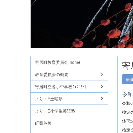
寄居町教育委員会-home
寄
教育委員会の概要
最
寄居町立各小中学校ｳｪﾌﾞｻｲﾄ
令和
より・E土曜塾
令和
より・E小学生英語塾
検定
鉢形
町費英検
検定