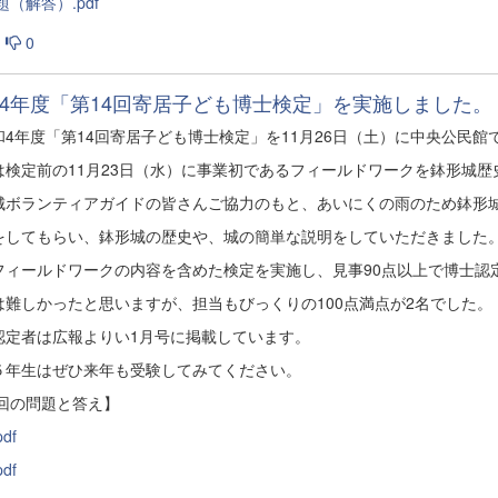
題（解答）.pdf
0
4年度「第14回寄居子ども博士検定」を実施しました。
4年度「第14回寄居子ども博士検定」を11月26日（土）に中央公民館
は検定前の11月23日（水）に事業初であるフィールドワークを鉢形城歴
城ボランティアガイドの皆さんご協力のもと、あいにくの雨のため鉢形
をしてもらい、鉢形城の歴史や、城の簡単な説明をしていただきました
フィールドワークの内容を含めた検定を実施し、見事90点以上で博士認
は難しかったと思いますが、担当もびっくりの100点満点が2名でした。
認定者は広報よりい1月号に掲載しています。
５年生はぜひ来年も受験してみてください。
回の問題と答え】
df
df