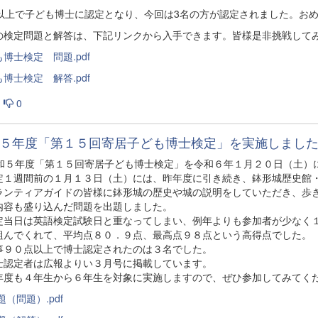
点以上で子ども博士に認定となり、今回は3名の方が認定されました。お
の検定問題と解答は、下記リンクから入手できます。皆様是非挑戦して
博士検定 問題.pdf
博士検定 解答.pdf
0
５年度「第１５回寄居子ども博士検定」を実施しました
５年度「第１５回寄居子ども博士検定」を令和６年１月２０日（土）
１週間前の１月１３日（土）には、昨年度に引き続き、鉢形城歴史館・
ランティアガイドの皆様に鉢形城の歴史や城の説明をしていただき、歩
内容も盛り込んだ問題を出題しました。
当日は英語検定試験日と重なってしまい、例年よりも参加者が少なく１
組んでくれて、平均点８０．９点、最高点９８点という高得点でした。
９０点以上で博士認定されたのは３名でした。
認定者は広報よりい３月号に掲載しています。
度も４年生から６年生を対象に実施しますので、ぜひ参加してみてく
題（問題）.pdf