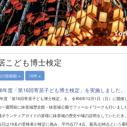
居こども博士検定
新の投稿順
10件
6年度「第16回寄居子ども博士検定」を実施しました。
6年度「第16回寄居子ども博士検定」を、令和6年12月1日（日）に開催
の一週間前に鉢形城歴史館・鉢形城公園でフィールドワークも行いまし
城ボランティアガイドの皆様に鉢形城の歴史や城の説明をしていただき
当日は19名の受検者が検定に挑み、平均点77.4点、最高点98点という