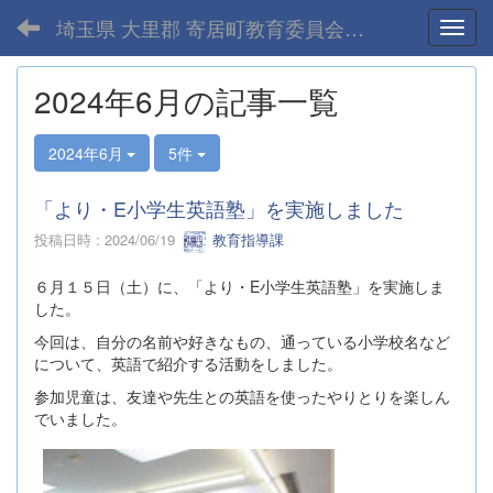
埼玉県 大里郡 寄居町教育委員会-home
Toggl
2024年6月の記事一覧
2024年6月
5件
「より・E小学生英語塾」を実施しました
投稿日時 : 2024/06/19
教育指導課
６月１５日（土）に、「より・E小学生英語塾」を実施しま
した。
今回は、自分の名前や好きなもの、通っている小学校名など
について、英語で紹介する活動をしました。
参加児童は、友達や先生との英語を使ったやりとりを楽しん
でいました。