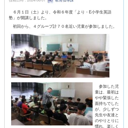
６月１日（土）より、令和６年度「より・E小学生英語
塾」が開講しました。
初回から、４グループ計７０名近い児童が参加しました。
参加した児
童は、最初は
やや緊張した
面持ちでした
が、少しずつ
先生や友達と
のやりとりに
慣れ、楽しく