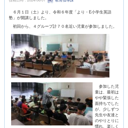
６月１日（土）より、令和６年度「より・E小学生英語
塾」が開講しました。
初回から、４グループ計７０名近い児童が参加しました。
参加した児
童は、最初は
やや緊張した
面持ちでした
が、少しずつ
先生や友達と
のやりとりに
慣れ、楽しく