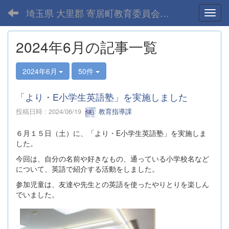
埼玉県 大里郡 寄居町教育委員会-home
Toggl
2024年6月の記事一覧
2024年6月
50件
「より・E小学生英語塾」を実施しました
投稿日時 : 2024/06/19
教育指導課
６月１５日（土）に、「より・E小学生英語塾」を実施しま
した。
今回は、自分の名前や好きなもの、通っている小学校名など
について、英語で紹介する活動をしました。
参加児童は、友達や先生との英語を使ったやりとりを楽しん
でいました。