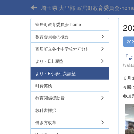
埼玉県 大里郡 寄居町教育委員会-hom
寄居町教育委員会-home
2
教育委員会の概要
20
寄居町立各小中学校ｳｪﾌﾞｻｲﾄ
「よ
より・E土曜塾
投稿日時
より・E小学生英語塾
６月
町費英検
今回
参加
教育関係援助費
教科書採択
働き方改革