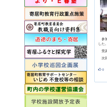
参加
した
受講
次回
0