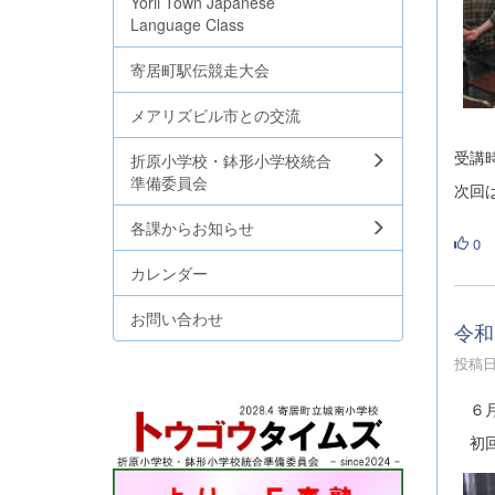
Yorii Town Japanese
Language Class
寄居町駅伝競走大会
メアリズビル市との交流
受講
折原小学校・鉢形小学校統合
準備委員会
次回
各課からお知らせ
0
カレンダー
お問い合わせ
令和
投稿日時
６月
初回