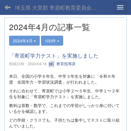
埼玉県 大里郡 寄居町教育委員会-home
Toggl
2024年4月の記事一覧
2024年4月
100件
「寄居町学力テスト」を実施しました
投稿日時 : 2024/04/18
教育指導課
本日、全国の小学６年生、中学３年生を対象に「令和６年
度 全国学力・学習状況調査」が行われました。
それに合わせて、寄居町では小学２〜５年生、中学１〜２年
生を対象に「寄居町学力テスト」を実施しました。
教科は算数・数学で、これまでの学習がしっかり身に付いて
いるかを確認します。
どの学校・クラスでも、子供たちは集中してテストに取り組
んでいました。