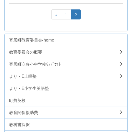
«
1
2
寄居町教育委員会-home
教育委員会の概要
寄居町立各小中学校ｳｪﾌﾞｻｲﾄ
より・E土曜塾
より・E小学生英語塾
町費英検
教育関係援助費
教科書採択