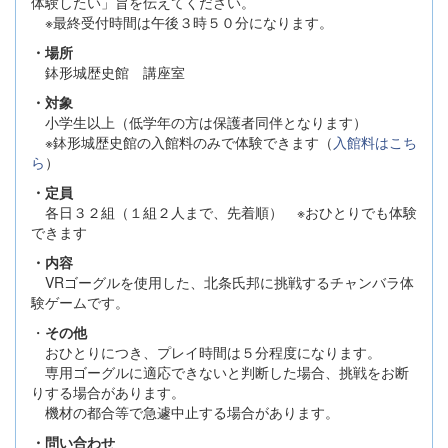
体験したい」旨を伝えてください。
※最終受付時間は午後３時５０分になります。
・場所
鉢形城歴史館 講座室
・対象
小学生以上（低学年の方は保護者同伴となります）
※鉢形城歴史館の入館料のみで体験できます（
入館料はこち
ら
）
・定員
各日３２組（１組２人まで、先着順） ※おひとりでも体験
できます
・内容
VRゴーグルを使用した、北条氏邦に挑戦するチャンバラ体
験ゲームです。
・
その他
おひとりにつき、プレイ時間は５分程度になります。
専用ゴーグルに適応できないと判断した場合、挑戦をお断
りする場合があります。
機材の都合等で急遽中止する場合があります。​​
・問い合わせ