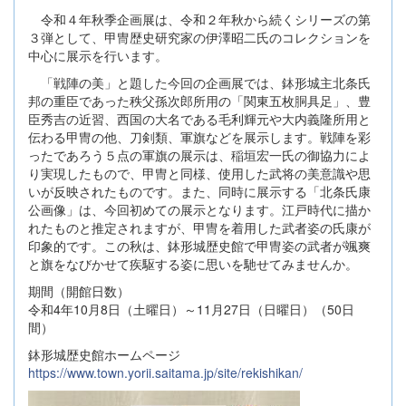
令和４年秋季企画展は、令和２年秋から続くシリーズの第
３弾として、甲冑歴史研究家の伊澤昭二氏のコレクションを
中心に展示を行います。
「戦陣の美」と題した今回の企画展では、鉢形城主北条氏
邦の重臣であった秩父孫次郎所用の「関東五枚胴具足」、豊
臣秀吉の近習、西国の大名である毛利輝元や大内義隆所用と
伝わる甲冑の他、刀剣類、軍旗などを展示します。戦陣を彩
ったであろう５点の軍旗の展示は、稲垣宏一氏の御協力によ
り実現したもので、甲冑と同様、使用した武将の美意識や思
いが反映されたものです。また、同時に展示する「北条氏康
公画像」は、今回初めての展示となります。江戸時代に描か
れたものと推定されますが、甲冑を着用した武者姿の氏康が
印象的です。この秋は、鉢形城歴史館で甲冑姿の武者が颯爽
と旗をなびかせて疾駆する姿に思いを馳せてみませんか。
期間（開館日数）
令和4年10月8日（土曜日）～11月27日（日曜日）（50日
間）
鉢形城歴史館ホームページ
https://www.town.yorii.saitama.jp/site/rekishikan/