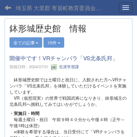
埼玉県 大里郡 寄居町教育委員会-home
Toggl
鉢形城歴史館 情報
全ての記事
10件
開催中です！VRチャンバラ「VS北条氏邦」
投稿日時 : 2024/07/01
生涯学習課
鉢形城歴史館では土曜日と祝日に、入館された方へVRチャ
ンバラ「VS北条氏邦」を体験していただけるイベントを実施
しています。
VR（仮想現実）の世界で戦国武将になりきり、鉢形城主の
北条氏邦へ挑戦してみてはいかがでしょうか。
・実施日・時間
毎週土曜日・祝日 午前９時４０分から午後４時（正午～
午後1時は休憩）
※体験を希望する場合は、当日受付にて「VRチャンバラを