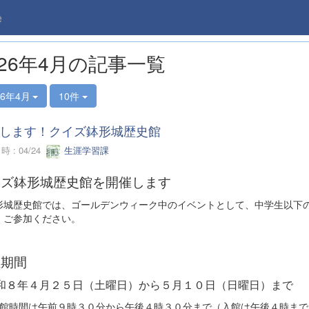
e
026年4月の記事一覧
26年4月
10件
します！クイズ鉢形城歴史館
 : 04/24
生涯学習課
イズ鉢形城歴史館を開催します
城歴史館では、ゴールデンウィーク中のイベントとして、中学生以下の
、ご参加ください。
催期間
和８年４月２５日（土曜日）から５月１０日（日曜日）まで
館時間は午前９時３０分から午後４時３０分まで（入館は午後４時まで