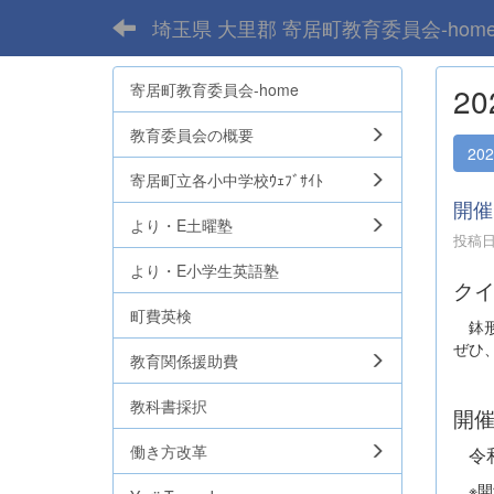
埼玉県 大里郡 寄居町教育委員会-hom
寄居町教育委員会-home
2
教育委員会の概要
20
寄居町立各小中学校ｳｪﾌﾞｻｲﾄ
開催
より・E土曜塾
投稿日時
より・E小学生英語塾
ク
町費英検
鉢形
ぜひ
教育関係援助費
教科書採択
開
働き方改革
令
※開