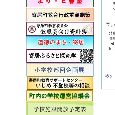
・事
・シ
問
鉢形
住所：
Tel：
Email
0