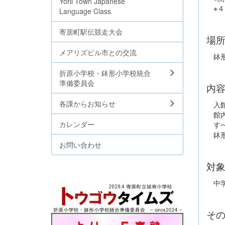
Yorii Town Japanese
※４
Language Class
寄居町駅伝競走大会
場
メアリズビル市との交流
鉢形
折原小学校・鉢形小学校統合
準備委員会
内
各課からお知らせ
入館
館内
カレンダー
すべ
​ 
お問い合わせ
対
中学
そ