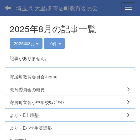
埼玉県 大里郡 寄居町教育委員会-home
Toggl
2025年8月の記事一覧
2025年8月
10件
記事がありません。
寄居町教育委員会-home
教育委員会の概要
寄居町立各小中学校ｳｪﾌﾞｻｲﾄ
より・E土曜塾
より・E小学生英語塾