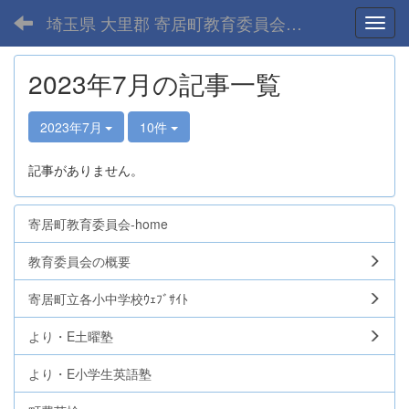
埼玉県 大里郡 寄居町教育委員会-home
Toggl
2023年7月の記事一覧
2023年7月
10件
記事がありません。
寄居町教育委員会-home
教育委員会の概要
寄居町立各小中学校ｳｪﾌﾞｻｲﾄ
より・E土曜塾
より・E小学生英語塾