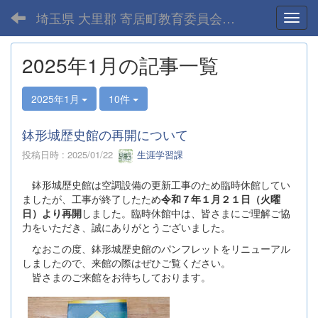
埼玉県 大里郡 寄居町教育委員会-home
Toggl
2025年1月の記事一覧
2025年1月
10件
鉢形城歴史館の再開について
投稿日時 : 2025/01/22
生涯学習課
鉢形城歴史館は空調設備の更新工事のため臨時休館してい
ましたが、工事が終了したため
令和７年１月２１日（火曜
日）より再開
しました。臨時休館中は、皆さまにご理解ご協
力をいただき、誠にありがとうございました。
なおこの度、鉢形城歴史館のパンフレットをリニューアル
しましたので、来館の際はぜひご覧ください。
皆さまのご来館をお待ちしております。