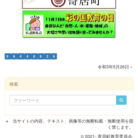
0
6
4
4
8
9
2
6
令和3年5月26日～
検索
※ 当サイトの内容、テキスト、画像等の無断転載・無断使用を固
く禁じます。
© 2021-.寄居町教育委員会.