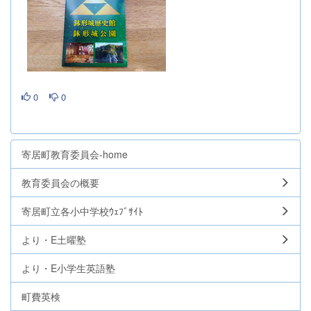
0
0
寄居町教育委員会-home
教育委員会の概要
寄居町立各小中学校ｳｪﾌﾞｻｲﾄ
より・E土曜塾
より・E小学生英語塾
町費英検