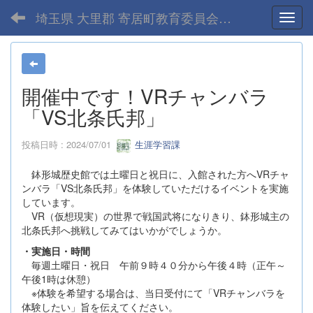
埼玉県 大里郡 寄居町教育委員会-home
Toggl
開催中です！VRチャンバラ
「VS北条氏邦」
投稿日時 : 2024/07/01
生涯学習課
鉢形城歴史館では土曜日と祝日に、入館された方へVRチャ
ンバラ「VS北条氏邦」を体験していただけるイベントを実施
しています。
VR（仮想現実）の世界で戦国武将になりきり、鉢形城主の
北条氏邦へ挑戦してみてはいかがでしょうか。
・実施日・時間
毎週土曜日・祝日 午前９時４０分から午後４時（正午～
午後1時は休憩）
※体験を希望する場合は、当日受付にて「VRチャンバラを
体験したい」旨を伝えてください。