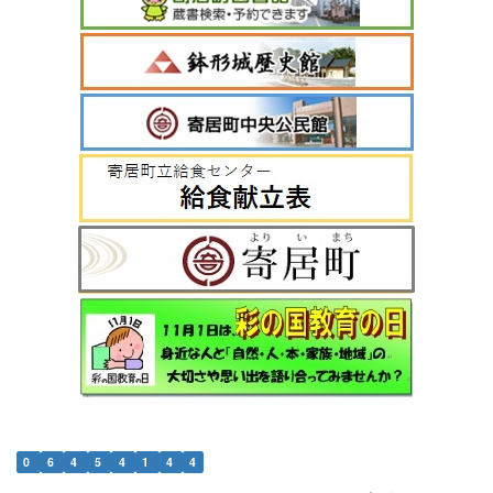
0
6
4
5
4
1
4
4