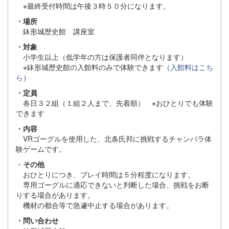
※最終受付時間は午後３時５０分になります。
・場所
鉢形城歴史館 講座室
・対象
小学生以上（低学年の方は保護者同伴となります）
※鉢形城歴史館の入館料のみで体験できます（
入館料はこち
ら
）
・定員
各日３２組（１組２人まで、先着順） ※おひとりでも体験
できます
・内容
VRゴーグルを使用した、北条氏邦に挑戦するチャンバラ体
験ゲームです。
・
その他
おひとりにつき、プレイ時間は５分程度になります。
専用ゴーグルに適応できないと判断した場合、挑戦をお断
りする場合があります。
機材の都合等で急遽中止する場合があります。​​
・問い合わせ