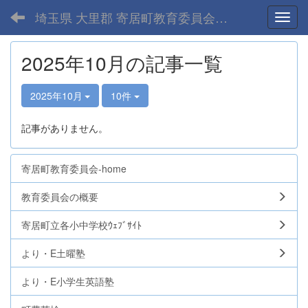
埼玉県 大里郡 寄居町教育委員会-home
Toggl
2025年10月の記事一覧
2025年10月
10件
記事がありません。
寄居町教育委員会-home
教育委員会の概要
寄居町立各小中学校ｳｪﾌﾞｻｲﾄ
より・E土曜塾
より・E小学生英語塾