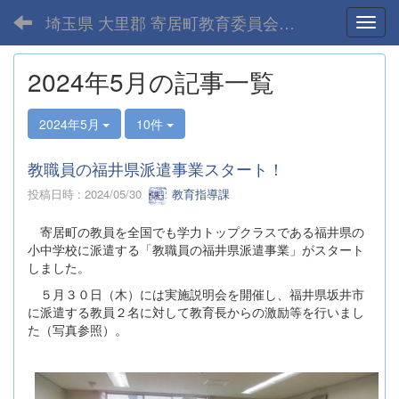
埼玉県 大里郡 寄居町教育委員会-home
Toggl
2024年5月の記事一覧
2024年5月
10件
教職員の福井県派遣事業スタート！
投稿日時 : 2024/05/30
教育指導課
寄居町の教員を全国でも学力トップクラスである福井県の
小中学校に派遣する「教職員の福井県派遣事業」がスタート
しました。
５月３０日（木）には実施説明会を開催し、福井県坂井市
に派遣する教員２名に対して教育長からの激励等を行いまし
た（写真参照）。