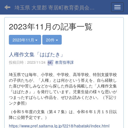
埼玉県 大里郡 寄居町教育委員会-home
Toggl
2023年11月の記事一覧
2023年11月
20件
人権作文集「はばたき」
投稿日時 : 2023/11/24
教育指導課
埼玉県では毎年、小学校、中学校、高等学校、特別支援学校
の子供たちが、「人権」とは何かという答えを、自ら経験し
た喜びや苦しみなどから探した作品を掲載した「人権作文集
『はばたき』」を発行しています。児童生徒の様々な思いが
つまったすばらしい作品を、ぜひお読みください。（下記リ
ンク参照）
（令和５年度の文集（第４７集）は、令和６年１月１５日以
降に公開予定です。）
https://www.pref.saitama.lg.jp/f2218/habataki/index.html