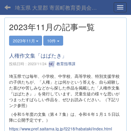
埼玉県 大里郡 寄居町教育委員会-home
Toggl
2023年11月の記事一覧
2023年11月
10件
人権作文集「はばたき」
投稿日時 : 2023/11/24
教育指導課
埼玉県では毎年、小学校、中学校、高等学校、特別支援学校
の子供たちが、「人権」とは何かという答えを、自ら経験し
た喜びや苦しみなどから探した作品を掲載した「人権作文集
『はばたき』」を発行しています。児童生徒の様々な思いが
つまったすばらしい作品を、ぜひお読みください。（下記リ
ンク参照）
（令和５年度の文集（第４７集）は、令和６年１月１５日以
降に公開予定です。）
https://www.pref.saitama.lg.jp/f2218/habataki/index.html