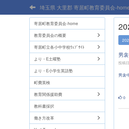
埼玉県 大里郡 寄居町教育委員会-hom
寄居町教育委員会-home
2
教育委員会の概要
20
寄居町立各小中学校ｳｪﾌﾞｻｲﾄ
男衾
より・E土曜塾
投稿日時
より・E小学生英語塾
男衾
町費英検
教育関係援助費
0
教科書採択
働き方改革