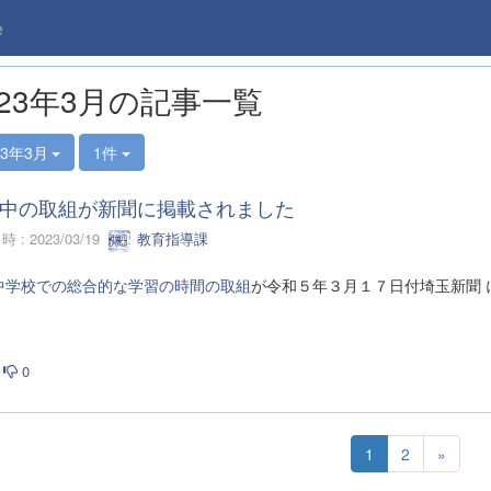
e
023年3月の記事一覧
23年3月
1件
中の取組が新聞に掲載されました
 : 2023/03/19
教育指導課
中学校での総合的な学習の時間の取組
が令和５年３月１７日付埼玉新聞 
0
1
2
»