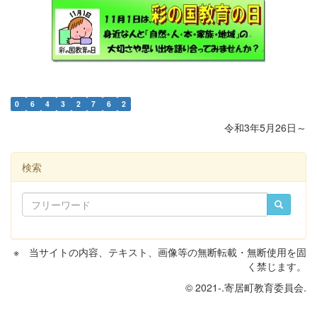
0
6
4
3
2
7
6
2
令和3年5月26日～
検索
※ 当サイトの内容、テキスト、画像等の無断転載・無断使用を固
く禁じます。
© 2021-.寄居町教育委員会.