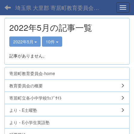
埼玉県 大里郡 寄居町教育委員会-home
Toggl
2022年5月の記事一覧
2022年5月
10件
記事がありません。
寄居町教育委員会-home
教育委員会の概要
寄居町立各小中学校ｳｪﾌﾞｻｲﾄ
より・E土曜塾
より・E小学生英語塾