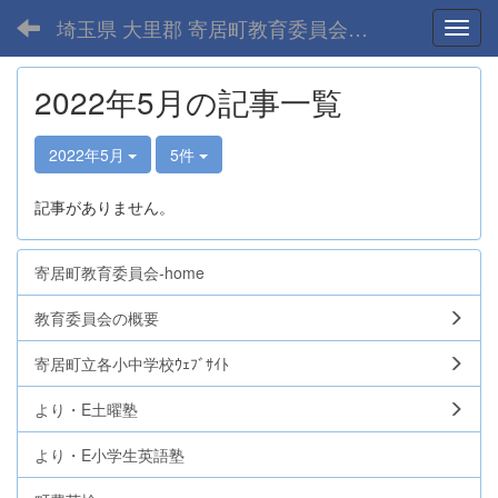
埼玉県 大里郡 寄居町教育委員会-home
Toggl
2022年5月の記事一覧
2022年5月
5件
記事がありません。
寄居町教育委員会-home
教育委員会の概要
寄居町立各小中学校ｳｪﾌﾞｻｲﾄ
より・E土曜塾
より・E小学生英語塾