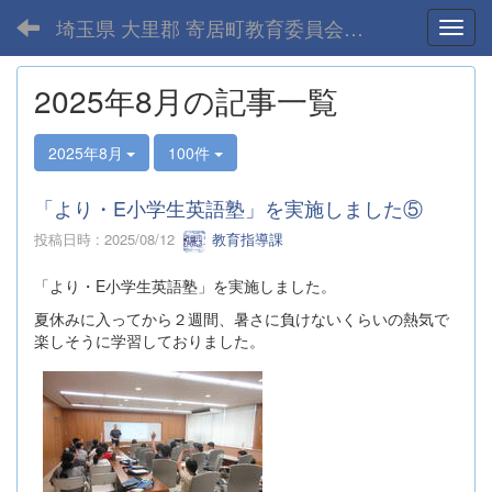
埼玉県 大里郡 寄居町教育委員会-home
Toggl
2025年8月の記事一覧
2025年8月
100件
「より・E小学生英語塾」を実施しました⑤
投稿日時 : 2025/08/12
教育指導課
「より・E小学生英語塾」を実施しました。
夏休みに入ってから２週間、暑さに負けないくらいの熱気で
楽しそうに学習しておりました。