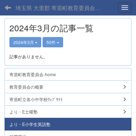
埼玉県 大里郡 寄居町教育委員会-home
Toggl
2024年3月の記事一覧
2024年3月
50件
記事がありません。
寄居町教育委員会-home
教育委員会の概要
寄居町立各小中学校ｳｪﾌﾞｻｲﾄ
より・E土曜塾
より・E小学生英語塾