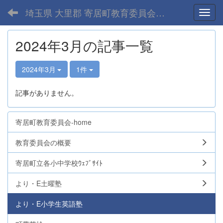
埼玉県 大里郡 寄居町教育委員会-home
Toggl
2024年3月の記事一覧
2024年3月
1件
記事がありません。
寄居町教育委員会-home
教育委員会の概要
寄居町立各小中学校ｳｪﾌﾞｻｲﾄ
より・E土曜塾
より・E小学生英語塾