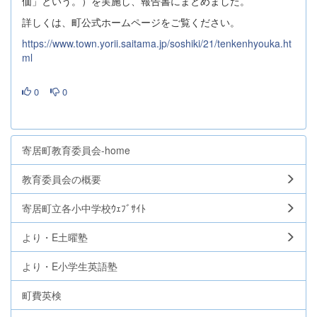
価」という。）を実施し、報告書にまとめました。
詳しくは、町公式ホームページをご覧ください。
https://www.town.yorii.saitama.jp/soshiki/21/tenkenhyouka.ht
ml
0
0
寄居町教育委員会-home
教育委員会の概要
寄居町立各小中学校ｳｪﾌﾞｻｲﾄ
より・E土曜塾
より・E小学生英語塾
町費英検