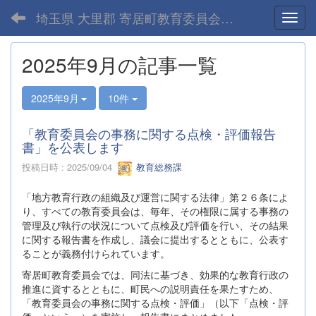
埼玉県 大里郡 寄居町教育委員会-home
Toggl
2025年9月の記事一覧
2025年9月
10件
「教育委員会の事務に関する点検・評価報告
書」を公表します
投稿日時 : 2025/09/04
教育総務課
「地方教育行政の組織及び運営に関する法律」第２６条によ
り、すべての教育委員会は、毎年、その権限に属する事務の
管理及び執行の状況について点検及び評価を行い、その結果
に関する報告書を作成し、議会に提出するとともに、公表す
ることが義務付けられています。
寄居町教育委員会では、同法に基づき、効果的な教育行政の
推進に資するとともに、町民への説明責任を果たすため、
「教育委員会の事務に関する点検・評価」（以下「点検・評