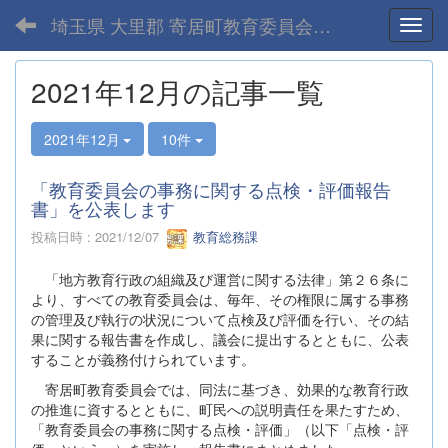
埼玉県 大里郡 寄居町教育委員会-home
Toggl
2021年12月の記事一覧
2021年12月
10件
「教育委員会の事務に関する点検・評価報告
書」を公表します
投稿日時 : 2021/12/07
教育総務課
「地方教育行政の組織及び運営に関する法律」第２６条に
より、すべての教育委員会は、毎年、その権限に属する事務
の管理及び執行の状況について点検及び評価を行い、その結
果に関する報告書を作成し、議会に提出するとともに、公表
することが義務付けられています。
寄居町教育委員会では、同法に基づき、効果的な教育行政
の推進に資するとともに、町民への説明責任を果たすため、
「教育委員会の事務に関する点検・評価」（以下「点検・評