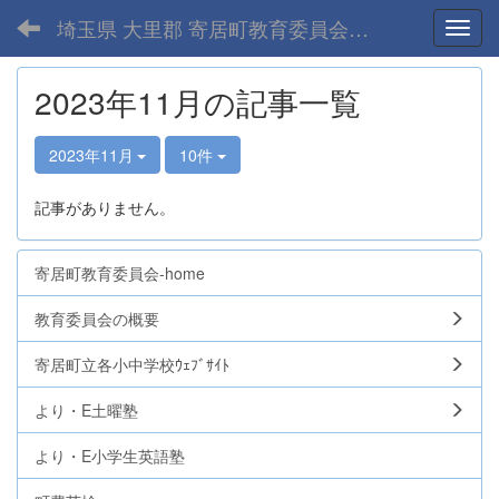
埼玉県 大里郡 寄居町教育委員会-home
Toggl
2023年11月の記事一覧
2023年11月
10件
記事がありません。
寄居町教育委員会-home
教育委員会の概要
寄居町立各小中学校ｳｪﾌﾞｻｲﾄ
より・E土曜塾
より・E小学生英語塾