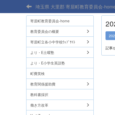
埼玉県 大里郡 寄居町教育委員会-hom
寄居町教育委員会-home
2
教育委員会の概要
20
寄居町立各小中学校ｳｪﾌﾞｻｲﾄ
記事
より・E土曜塾
より・E小学生英語塾
町費英検
教育関係援助費
教科書採択
働き方改革