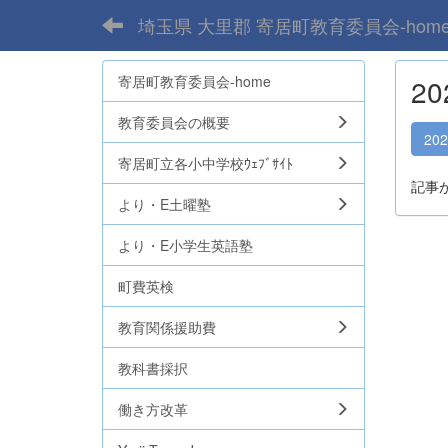
埼玉県 大里郡 寄居町教育委員会-hom
寄居町教育委員会-home
2
教育委員会の概要
20
寄居町立各小中学校ｳｪﾌﾞｻｲﾄ
記事
より・E土曜塾
より・E小学生英語塾
町費英検
教育関係援助費
教科書採択
働き方改革