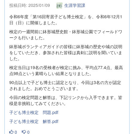
投稿日時: 2025/01/09
生涯学習課
令和6年度「第16回寄居子ども博士検定」を、令和6年12月1
日（日）に開催しました。
検定の一週間前に鉢形城歴史館・鉢形城公園でフィールドワ
ークも行いました。
鉢形城ボランティアガイドの皆様に鉢形城の歴史や城の説明
をしていただき、参加された皆様は真剣に説明を聞いていま
した。
検定当日は19名の受検者が検定に挑み、平均点77.4点、最高
点98点という素晴らしい結果となりました。
90点以上で子ども博士に認定となり、今回は3名の方が認定
されました。おめでとうございます。
今回の検定問題と解答は、下記リンクから入手できます。皆
様是非挑戦してみてください。
子ども博士検定 問題.pdf
子ども博士検定 解答.pdf
0
0