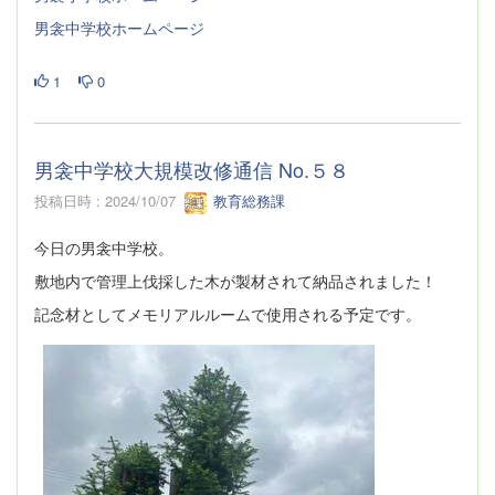
男衾中学校ホームページ
1
0
男衾中学校大規模改修通信 No.５８
投稿日時 : 2024/10/07
教育総務課
今日の男衾中学校。
敷地内で管理上伐採した木が製材されて納品されました！
記念材としてメモリアルルームで使用される予定です。