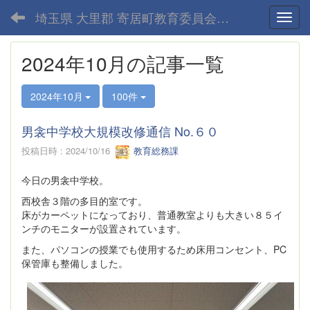
埼玉県 大里郡 寄居町教育委員会-home
Toggl
2024年10月の記事一覧
2024年10月
100件
男衾中学校大規模改修通信 No.６０
投稿日時 : 2024/10/16
教育総務課
今日の男衾中学校。
西校舎３階の多目的室です。
床がカーペットになっており、普通教室よりも大きい８５イ
ンチのモニターが設置されています。
また、パソコンの授業でも使用するため床用コンセント、PC
保管庫も整備しました。