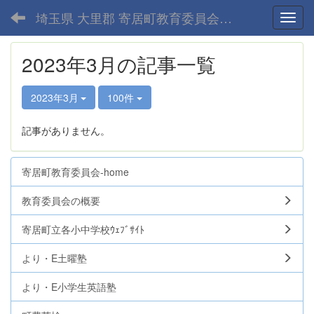
埼玉県 大里郡 寄居町教育委員会-home
Toggl
2023年3月の記事一覧
2023年3月
100件
記事がありません。
寄居町教育委員会-home
教育委員会の概要
寄居町立各小中学校ｳｪﾌﾞｻｲﾄ
より・E土曜塾
より・E小学生英語塾