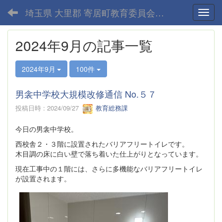
埼玉県 大里郡 寄居町教育委員会-home
Toggl
2024年9月の記事一覧
2024年9月
100件
男衾中学校大規模改修通信 No.５７
投稿日時 : 2024/09/27
教育総務課
今日の男衾中学校。
西校舎２・３階に設置されたバリアフリートイレです。
木目調の床に白い壁で落ち着いた仕上がりとなっています。
現在工事中の１階には、さらに多機能なバリアフリートイレ
が設置されます。