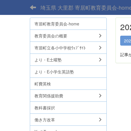
埼玉県 大里郡 寄居町教育委員会-hom
寄居町教育委員会-home
2
教育委員会の概要
20
寄居町立各小中学校ｳｪﾌﾞｻｲﾄ
記事
より・E土曜塾
より・E小学生英語塾
町費英検
教育関係援助費
教科書採択
働き方改革