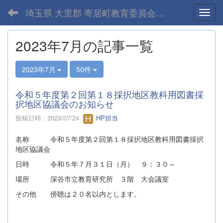
埼玉県 大里郡 寄居町教育委員会-home
Toggl
2023年7月の記事一覧
2023年7月
50件
令和５年度第２回第１８採択地区教科用図書採
択地区協議会のお知らせ
投稿日時 : 2023/07/24
HP担当
名称 令和５年度第２回第１８採択地区教科用図書採択
地区協議会
日時 令和５年７月３１日（月） ９：３０～
場所 深谷市立教育研究所 ３階 大会議室
その他 傍聴は２０名以内とします。