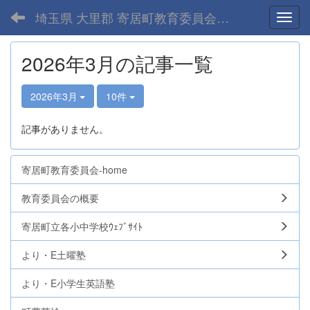
埼玉県 大里郡 寄居町教育委員会-home
Toggl
2026年3月の記事一覧
2026年3月
10件
記事がありません。
寄居町教育委員会-home
教育委員会の概要
寄居町立各小中学校ｳｪﾌﾞｻｲﾄ
より・E土曜塾
より・E小学生英語塾