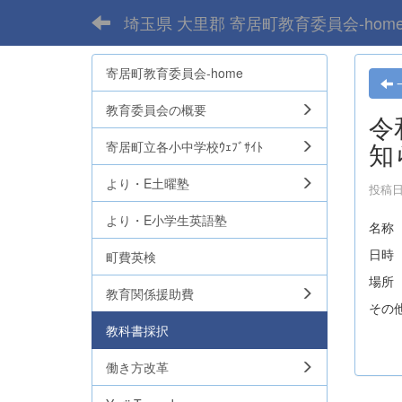
埼玉県 大里郡 寄居町教育委員会-hom
寄居町教育委員会-home
教育委員会の概要
令
知
寄居町立各小中学校ｳｪﾌﾞｻｲﾄ
より・E土曜塾
投稿日時
より・E小学生英語塾
名称
日時
町費英検
場所
教育関係援助費
その
教科書採択
働き方改革