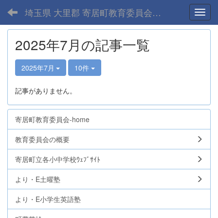
埼玉県 大里郡 寄居町教育委員会-home
Toggl
2025年7月の記事一覧
2025年7月
10件
記事がありません。
寄居町教育委員会-home
教育委員会の概要
寄居町立各小中学校ｳｪﾌﾞｻｲﾄ
より・E土曜塾
より・E小学生英語塾