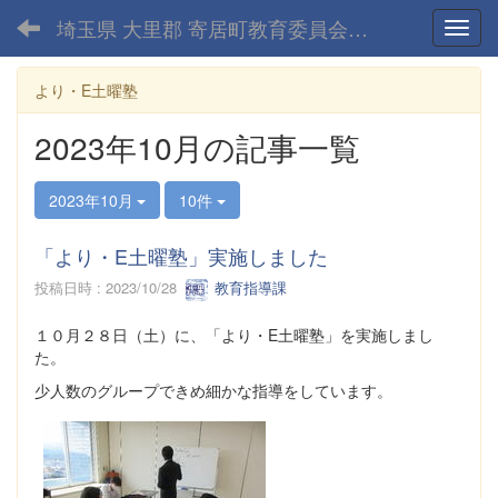
埼玉県 大里郡 寄居町教育委員会-home
Toggl
より・E土曜塾
2023年10月の記事一覧
2023年10月
10件
「より・E土曜塾」実施しました
投稿日時 : 2023/10/28
教育指導課
１０月２８日（土）に、「より・E土曜塾」を実施しまし
た。
少人数のグループできめ細かな指導をしています。