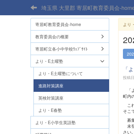
埼玉県 大里郡 寄居町教育委員会-hom
寄居町教育委員会-home
より
教育委員会の概要
2
寄居町立各小中学校ｳｪﾌﾞｻｲﾄ
20
より・E土曜塾
「よ
より・E土曜塾について
投稿日時
進路対策講座
「よ
町内
英検対策講座
これ
より・E春塾
そこ
募集
より・E小学生英語塾
未登
さい