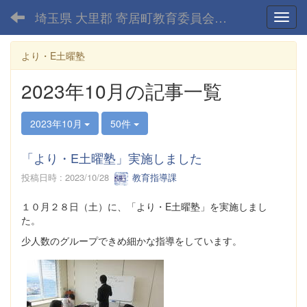
埼玉県 大里郡 寄居町教育委員会-home
Toggl
より・E土曜塾
2023年10月の記事一覧
2023年10月
50件
「より・E土曜塾」実施しました
投稿日時 : 2023/10/28
教育指導課
１０月２８日（土）に、「より・E土曜塾」を実施しまし
た。
少人数のグループできめ細かな指導をしています。